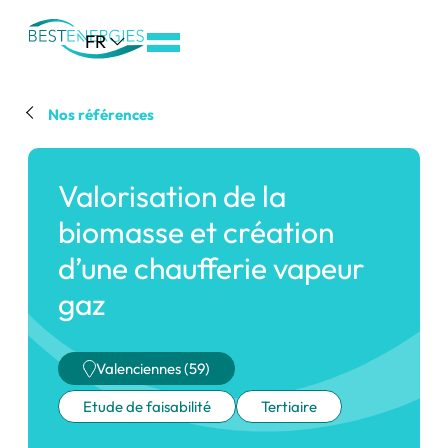
Aller
FR
au
menu
de
Nos références
navigation
Aller
Valorisation de la
au
contenu
biomasse et création
Aller
d’une chaufferie vapeur
au
gaz
pied
de
page
Valenciennes (59)
Etude de faisabilité
Tertiaire